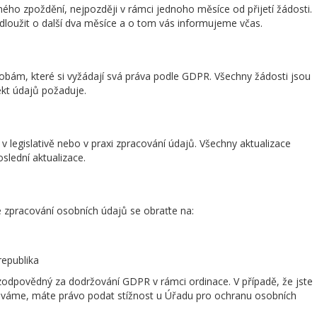
ého zpoždění, nejpozději v rámci jednoho měsíce od přijetí žádosti.
dloužit o další dva měsíce a o tom vás informujeme včas.
bám, které si vyžádají svá práva podle GDPR. Všechny žádosti jsou
ekt údajů požaduje.
 legislativě nebo v praxi zpracování údajů. Všechny aktualizace
slední aktualizace.
se zpracování osobních údajů se obraťte na:
epublika
zodpovědný za dodržování GDPR v rámci ordinace. V případě, že jste
váme, máte právo podat stížnost u Úřadu pro ochranu osobních