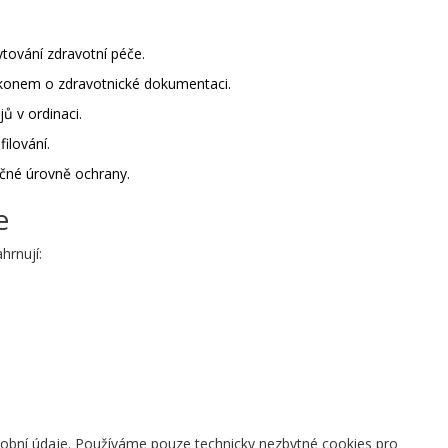
tování zdravotní péče.
onem o zdravotnické dokumentaci.
ů v ordinaci.
ilování.
čné úrovně ochrany.
e
hrnují:
bní údaje. Používáme pouze technicky nezbytné cookies pro