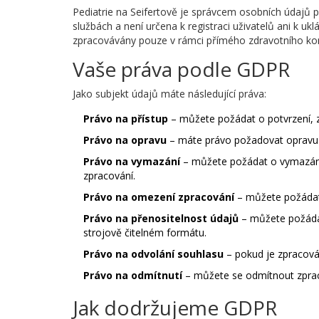
Pediatrie na Seifertově je správcem osobních údajů
službách a není určena k registraci uživatelů ani k u
zpracovávány pouze v rámci přímého zdravotního kont
Vaše práva podle GDPR
Jako subjekt údajů máte následující práva:
Právo na přístup
– můžete požádat o potvrzení, z
Právo na opravu
– máte právo požadovat opravu 
Právo na vymazání
– můžete požádat o vymazání
zpracování.
Právo na omezení zpracování
– můžete požádat 
Právo na přenositelnost údajů
– můžete požádat
strojově čitelném formátu.
Právo na odvolání souhlasu
– pokud je zpracová
Právo na odmítnutí
– můžete se odmítnout zpraco
Jak dodržujeme GDPR