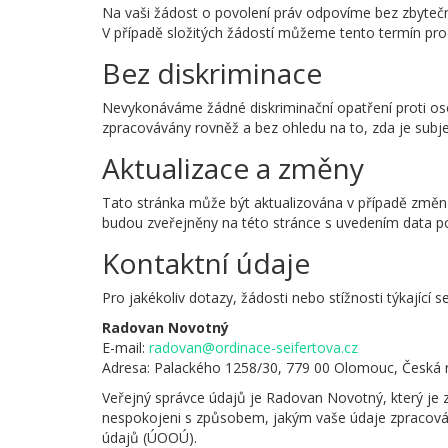
Na vaši žádost o povolení práv odpovíme bez zbytečn
V případě složitých žádostí můžeme tento termín pro
Bez diskriminace
Nevykonáváme žádné diskriminační opatření proti oso
zpracovávány rovněž a bez ohledu na to, zda je subj
Aktualizace a změny
Tato stránka může být aktualizována v případě změn v
budou zveřejněny na této stránce s uvedením data po
Kontaktní údaje
Pro jakékoliv dotazy, žádosti nebo stížnosti týkající 
Radovan Novotný
E-mail:
radovan@ordinace-seifertova.cz
Adresa: Palackého 1258/30, 779 00 Olomouc, Česká r
Veřejný správce údajů je Radovan Novotný, který je 
nespokojeni s způsobem, jakým vaše údaje zpracová
údajů (ÚOOÚ).