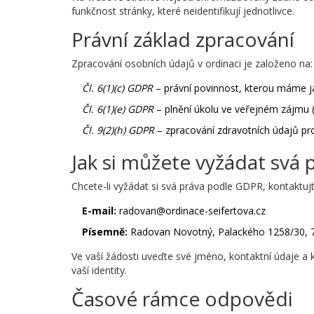
funkčnost stránky, které neidentifikují jednotlivce.
Právní základ zpracování
Zpracování osobních údajů v ordinaci je založeno na:
Čl. 6(1)(c) GDPR
– právní povinnost, kterou máme ja
Čl. 6(1)(e) GDPR
– plnění úkolu ve veřejném zájmu (
Čl. 9(2)(h) GDPR
– zpracování zdravotních údajů pro
Jak si můžete vyžádat svá 
Chcete-li vyžádat si svá práva podle GDPR, kontaktu
E-mail:
radovan@ordinace-seifertova.cz
Písemně:
Radovan Novotný, Palackého 1258/30, 7
Ve vaší žádosti uveďte své jméno, kontaktní údaje a
vaší identity.
Časové rámce odpovědi