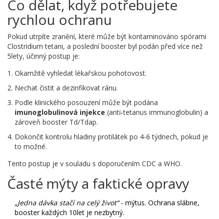
Co dělat, když potřebujete
rychlou ochranu
Pokud utrpíte zranění, které může být kontaminováno spórami
Clostridium tetani
, a poslední booster byl podán před více než
5lety, účinný postup je:
Okamžitě vyhledat lékařskou pohotovost.
Nechat čistit a dezinfikovat ránu.
Podle klinického posouzení může být podána
imunoglobulinová injekce
(anti‑tetanus immunoglobulin) a
zároveň booster Td/Tdap.
Dokončit kontrolu hladiny protilátek po 4-6 týdnech, pokud je
to možné.
Tento postup je v souladu s doporučením
CDC
a
WHO
.
Časté mýty a faktické opravy
„Jedna dávka stačí na celý život“
- mýtus. Ochrana slábne,
booster každých 10let je nezbytný.