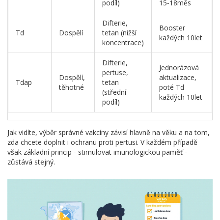
podíl)
15‑18měs
Difterie,
Booster
Td
Dospělí
tetan (nižší
každých 10let
koncentrace)
Difterie,
Jednorázová
pertuse,
Dospělí,
aktualizace,
Tdap
tetan
těhotné
poté Td
(střední
každých 10let
podíl)
Jak vidíte, výběr správné vakcíny závisí hlavně na věku a na tom,
zda chcete doplnit i ochranu proti pertusi. V každém případě
však základní princip - stimulovat
imunologickou paměť
-
zůstává stejný.