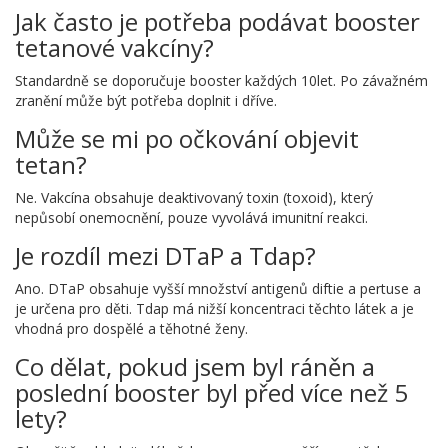
Jak často je potřeba podávat booster
tetanové vakcíny?
Standardně se doporučuje booster každých 10let. Po závažném
zranění může být potřeba doplnit i dříve.
Může se mi po očkování objevit
tetan?
Ne. Vakcína obsahuje deaktivovaný toxin (toxoid), který
nepůsobí onemocnění, pouze vyvolává imunitní reakci.
Je rozdíl mezi DTaP a Tdap?
Ano. DTaP obsahuje vyšší množství antigenů diftie a pertuse a
je určena pro děti. Tdap má nižší koncentraci těchto látek a je
vhodná pro dospělé a těhotné ženy.
Co dělat, pokud jsem byl ráněn a
poslední booster byl před více než 5
lety?