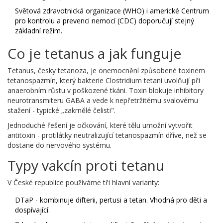
Světová zdravotnická organizace (WHO) i americké Centrum
pro kontrolu a prevenci nemocí (CDC) doporučují stejný
základní režim.
Co je tetanus a jak funguje
Tetanus, česky tetanoza, je onemocnění způsobené toxinem
tetanospazmín
, který bakterie
Clostridium tetani
uvolňují při
anaerobním růstu v poškozené tkáni. Toxin blokuje inhibitory
neurotransmiteru GABA a vede k nepřetržitému svalovému
stažení - typické „zakrnělé čelisti".
Jednoduché řešení je očkování, které tělu umožní vytvořit
antitoxin
- protilátky neutralizující tetanospazmín dříve, než se
dostane do nervového systému.
Typy vakcín proti tetanu
V České republice používáme tři hlavní varianty:
DTaP
- kombinuje difterii, pertusi a tetan. Vhodná pro děti a
dospívající.