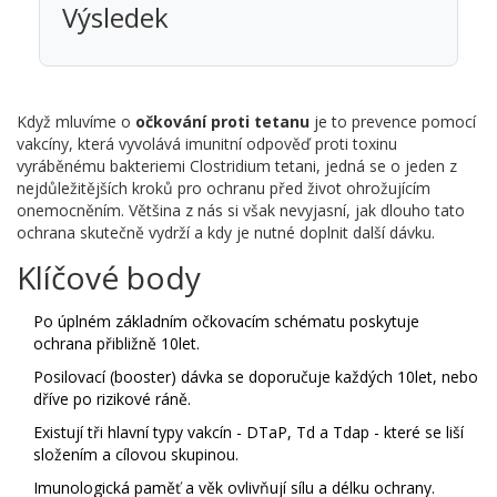
Výsledek
Když mluvíme o
očkování proti tetanu
je to
prevence pomocí
vakcíny, která vyvolává imunitní odpověď proti toxinu
vyráběnému bakteriemi
Clostridium tetani
, jedná se o jeden z
nejdůležitějších kroků pro ochranu před život ohrožujícím
onemocněním. Většina z nás si však nevyjasní, jak dlouho tato
ochrana skutečně vydrží a kdy je nutné doplnit další dávku.
Klíčové body
Po úplném základním očkovacím schématu poskytuje
ochrana přibližně 10let.
Posilovací (booster) dávka se doporučuje každých 10let, nebo
dříve po rizikové ráně.
Existují tři hlavní typy vakcín - DTaP, Td a Tdap - které se liší
složením a cílovou skupinou.
Imunologická paměť a věk ovlivňují sílu a délku ochrany.