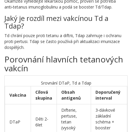
Okamžitě vyhledejte lékařskou pomoc, prověří se potřeba
anti‑tetanus imunoglobulinu a podá se booster Td/Tdap.
Jaký je rozdíl mezi vakcínou Td a
Tdap?
Td chrání pouze proti tetanu a diftrii, Tdap zahrnuje i ochranu
proti pertusi. Tdap se často používá při aktualizaci imunizace
dospělých.
Porovnání hlavních tetanových
vakcín
Srovnání DTaP, Td a Tdap
Cílová
Obsah
Doporučený
Vakcína
skupina
antigenů
interval
Difterie,
3‑dávkové
pertuse,
základní
Děti 2-
DTaP
tetan
schéma +
6let
(vysoký
booster