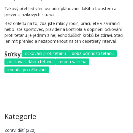
Takový přehled vám usnadní plánování dalšího boosteru a
prevenci rizikových situací.
Bez ohledu na to, zda jste mladý rodič, pracujete v zahraničí
nebo jste sportovec, pravidelná kontrola a doplnění očkování
proti tetanu je jedním z nejjednodušších kroků ke zdraví. Stačí
jen mít přehled a nezapomenout na ten desetiletý interval.
očkování proti tetanu
doba účinnosti tetanu
Štítky:
posilovací dávka tetanu
tetanu vakcína
imunita po očkování
Kategorie
Zdraví dětí
(220)