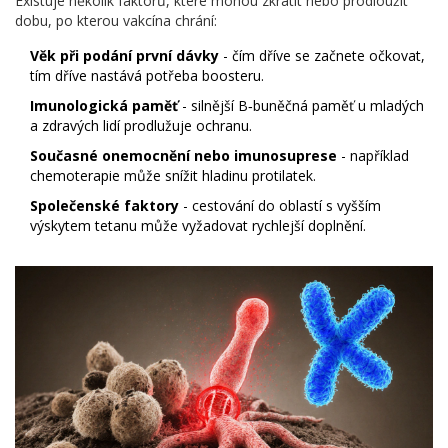
Existuje několik faktorů, které mohou zkrátit nebo prodloužit
dobu, po kterou vakcína chrání:
Věk při podání první dávky
- čím dříve se začnete očkovat,
tím dříve nastává potřeba boosteru.
Imunologická paměť
- silnější B‑buněčná paměť u mladých
a zdravých lidí prodlužuje ochranu.
Současné onemocnění nebo imunosuprese
- například
chemoterapie může snížit hladinu protilatek.
Společenské faktory
- cestování do oblastí s vyšším
výskytem tetanu může vyžadovat rychlejší doplnění.