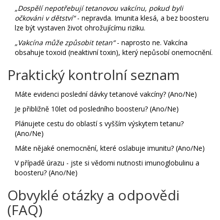
„Dospělí nepotřebují tetanovou vakcínu, pokud byli
očkováni v dětství“
- nepravda. Imunita klesá, a bez boosteru
lze být vystaven život ohrožujícímu riziku.
„Vakcína může způsobit tetan“
- naprosto ne. Vakcína
obsahuje toxoid (neaktivní toxin), který nepůsobí onemocnění.
Praktický kontrolní seznam
Máte evidenci poslední dávky tetanové vakcíny? (Ano/Ne)
Je přibližně 10let od posledního boosteru? (Ano/Ne)
Plánujete cestu do oblastí s vyšším výskytem tetanu?
(Ano/Ne)
Máte nějaké onemocnění, které oslabuje imunitu? (Ano/Ne)
V případě úrazu - jste si vědomi nutnosti imunoglobulinu a
boosteru? (Ano/Ne)
Obvyklé otázky a odpovědi
(FAQ)