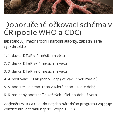
Doporučené očkovací schéma v
ČR (podle WHO a CDC)
Jak stanovují mezinárodní i národní autority, základní série
vypadá takto:
1. dávka DTaP v 2‑měsíčním věku.
2. dávka DTaP ve 4‑měsíčním věku.
3. dávka DTaP ve 6‑měsíčním věku.
4. posilovací DTaP (nebo Tdap) ve věku 15‑18měsíců.
5. booster Td nebo Tdap v 6‑leté nebo 14‑leté době.
6. následný booster Td každých 10let po dobu života.
Začlenění WHO a CDC do našeho národního programu zajišťuje
konzistentní ochranu napříč Evropou i USA.