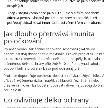
Td
- obsahuje pouze tetan a difteri. Používá se jako booster u
dospělých.
Tdap
- stejná kombinace jako DTaP, ale s nižším obsahem
difteri a pertusi, vhodná pro těhotné ženy a dospělé, kteří
potřebují aktualizovat imunizaci proti všem třem chorobám.
Jak dlouho přetrvává imunita
po očkování
Po absolvování základního sériového schématu (3-4 dávky
během dětství) dosáhne tělo maximální úroveň protilatek. Studie
z roku 2023, provedená na více než 10000 dospělých, ukázala
průměrnou délku ochrany přibližně 9‑10let. Po uplynutí tohoto
období hladina protilatek klesá pod ochranný práh.
Proto se doporučuje posilovací (booster) dávka každých 10let. V
případě zvýšeného rizika - například hluboká řezná rána nebo
úraz ve venkově - lze booster podávat i dříve, nejpozději do 5let
od události.
Co ovlivňuje délku ochrany